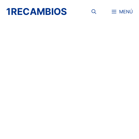
Saltar
1RECAMBIOS
al
MENÚ
contenido