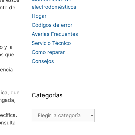
electrodomésticos
ento de
Hogar
Códigos de error
Averias Frecuentes
Servicio Técnico
 y la
Cómo reparar
os que
Consejos
iencia
ica, que
Categorías
ongada,
Categorías
cífica.
nsulta