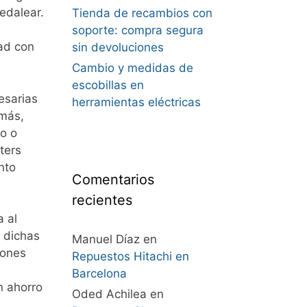
edalear.
Tienda de recambios con
soporte: compra segura
dad con
sin devoluciones
Cambio y medidas de
escobillas en
esarias
herramientas eléctricas
emás,
o o
ters
nto
Comentarios
recientes
 al
e dichas
Manuel Díaz
en
iones
Repuestos Hitachi en
Barcelona
n ahorro
Oded Achilea
en