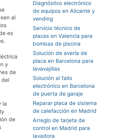
Diagnóstico electrónico
se
de equipos en Alicante y
sen al
vending
los
Servicio técnico de
de es
placas en Valencia para
s.
bombas de piscina
Solución de avería de
éctrica
placa en Barcelona para
ón y
lavavajillas
anes de
Solución al fallo
 del
electrónico en Barcelona
de puerta de garaje
Reparar placa de sistema
 la
de calefacción en Madrid
ty
ión de
Arreglo de tarjeta de
s
control en Madrid para
lavadora