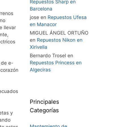
Repuestos Sharp en
Barcelona
rrenos
jose
en
Repuestos Ufesa
ino
en Manacor
 llevar
MIGUEL ÁNGEL ORTUÑO
nte,
en
Repuestos Nikon en
ctricos
Xirivella
Bernardo Trosel
en
Repuestos Princess en
 de e-
Algeciras
 corazón
decuados
Principales
Categorías
etas y
rando
Mantemiento de
de estos