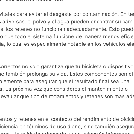
itales para evitar el desgaste por contaminación. En te
s adversas, el polvo y el agua pueden encontrar su cam
n, si los retenes no funcionan adecuadamente. Esto puede
ndo que todo el sistema funcione de manera menos eficie
 lo cual es especialmente notable en los vehículos elé
orrectos no solo garantiza que tu bicicleta o dispositivo
ue también prolonga su vida. Estos componentes son el
blemente para asegurar que el resultado final sea una
va. La próxima vez que consideres el mantenimiento o
a evaluar qué tipo de rodamientos y retenes son más a
ntos y retenes en el contexto del rendimiento de bicicl
iciencia en términos de uso diario, sino también asegu
uros. Un cuidado adecuado y una selección informada 