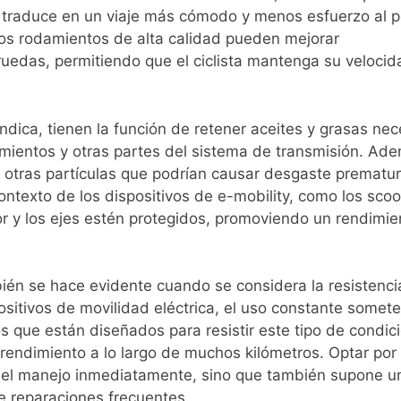
 traduce en un viaje más cómodo y menos esfuerzo al p
 los rodamientos de alta calidad pueden mejorar
s ruedas, permitiendo que el ciclista mantenga su veloci
ndica, tienen la función de retener aceites y grasas nec
amientos y otras partes del sistema de transmisión. Ad
y otras partículas que podrían causar desgaste prematur
ntexto de los dispositivos de e-mobility, como los scoo
or y los ejes estén protegidos, promoviendo un rendimie
én se hace evidente cuando se considera la resistencia
sitivos de movilidad eléctrica, el uso constante somet
 que están diseñados para resistir este tipo de condic
endimiento a lo largo de muchos kilómetros. Optar por
a el manejo inmediatamente, sino que también supone u
e reparaciones frecuentes.