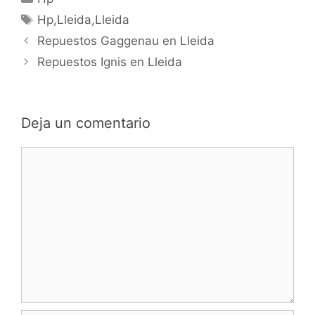
Etiquetas
Hp,Lleida,Lleida
Navegación
Repuestos Gaggenau en Lleida
de
Repuestos Ignis en Lleida
entradas
Deja un comentario
Comentario