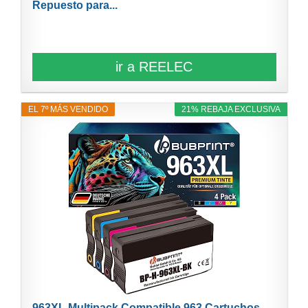
Repuesto para...
ir a REELEC
EL 7º MÁS VENDIDO
21% REBAJA EXCLUSIVA
963XL Multipack Compatible 963 Cartuchos