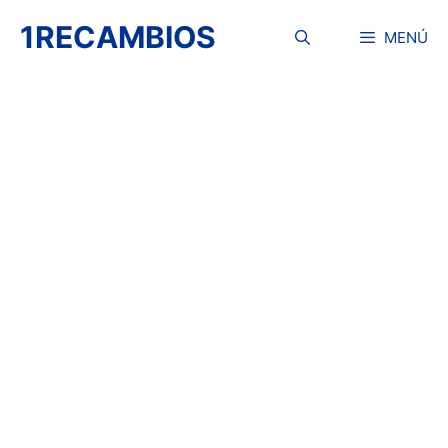
Saltar
1RECAMBIOS
al
MENÚ
contenido