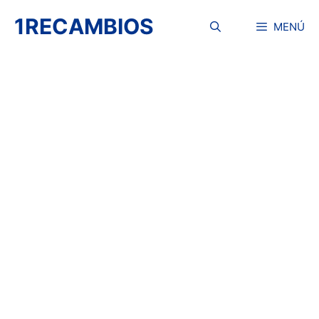
Saltar
1RECAMBIOS
al
MENÚ
contenido