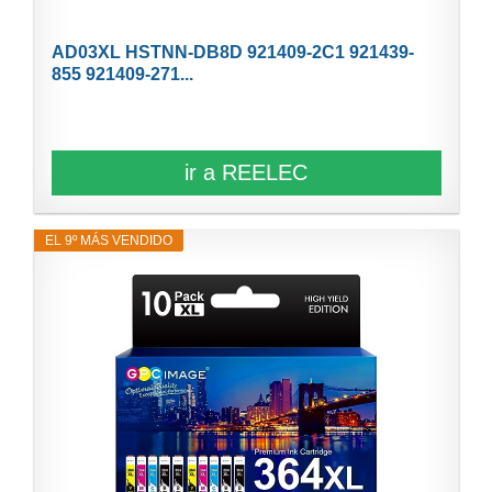
AD03XL HSTNN-DB8D 921409-2C1 921439-
855 921409-271...
ir a REELEC
EL 9º MÁS VENDIDO