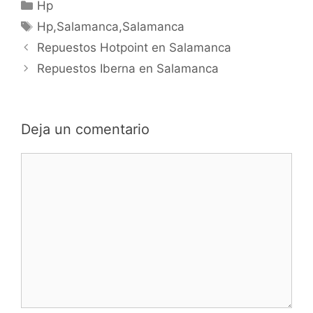
Categorías
Hp
Etiquetas
Hp,Salamanca,Salamanca
Navegación
Repuestos Hotpoint en Salamanca
de
Repuestos Iberna en Salamanca
entradas
Deja un comentario
Comentario