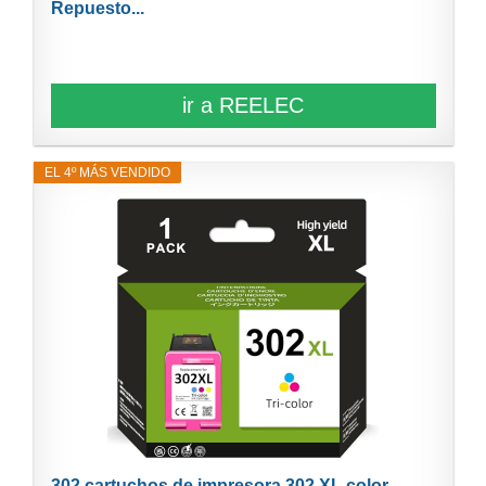
Repuesto...
ir a REELEC
EL 4º MÁS VENDIDO
302 cartuchos de impresora 302 XL color