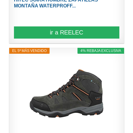
MONTAÑA WATERPROFF...
ir a REELEC
EL 5º MÁS VENDIDO
4% REBAJA EXCLUSIVA