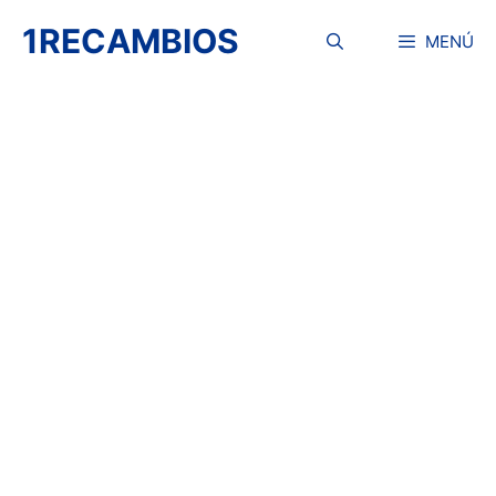
Saltar
1RECAMBIOS
al
MENÚ
contenido