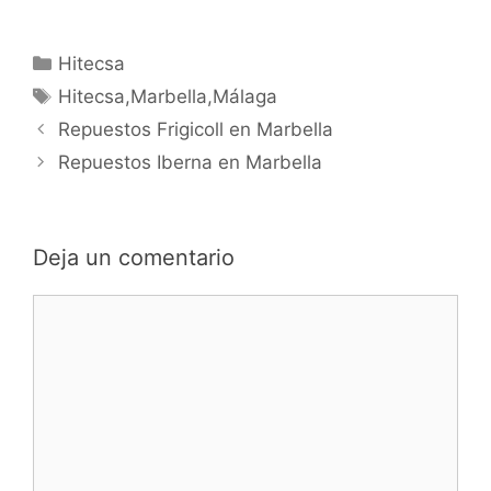
Categorías
Hitecsa
Etiquetas
Hitecsa,Marbella,Málaga
Navegación
Repuestos Frigicoll en Marbella
de
Repuestos Iberna en Marbella
entradas
Deja un comentario
Comentario