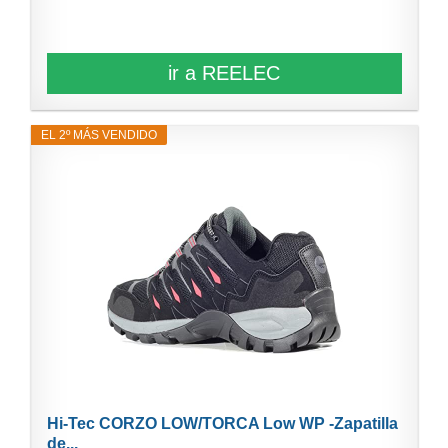
ir a REELEC
EL 2º MÁS VENDIDO
Hi-Tec CORZO LOW/TORCA Low WP -Zapatilla
de...