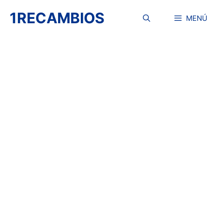
Saltar
1RECAMBIOS
al
MENÚ
contenido