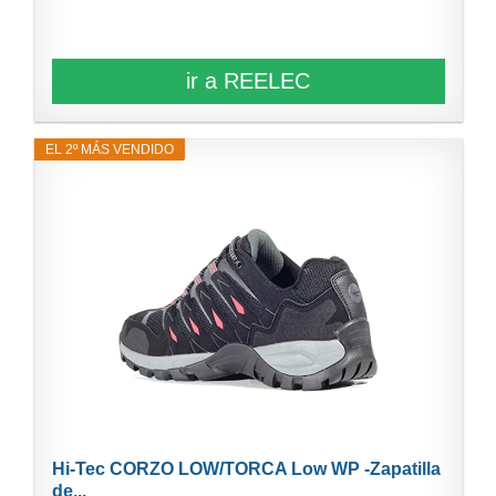
ir a REELEC
EL 2º MÁS VENDIDO
Hi-Tec CORZO LOW/TORCA Low WP -Zapatilla
de...