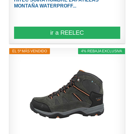
MONTAÑA WATERPROFF...
ir a REELEC
EL 5º MÁS VENDIDO
4% REBAJA EXCLUSIVA