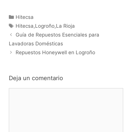
Categorías
Hitecsa
Etiquetas
Hitecsa,Logroño,La Rioja
Navegación
Guía de Repuestos Esenciales para
de
Lavadoras Domésticas
entradas
Repuestos Honeywell en Logroño
Deja un comentario
Comentario