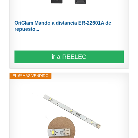
OriGlam Mando a distancia ER-22601A de
repuesto...
ir a REELEC
EL 6º MÁS VENDIDO