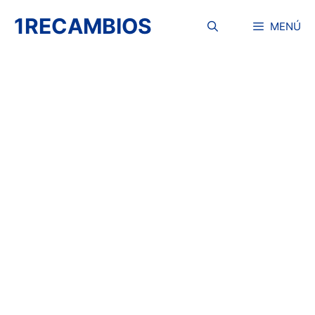
Saltar
1RECAMBIOS
al
MENÚ
contenido