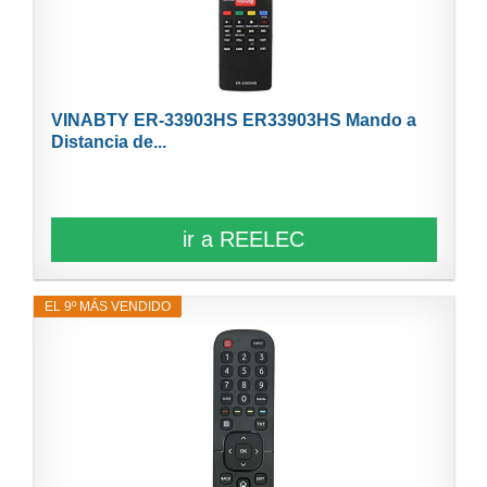
VINABTY ER-33903HS ER33903HS Mando a
Distancia de...
ir a REELEC
EL 9º MÁS VENDIDO