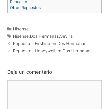
Repuesto...
Otros Repuestos
Categorías
Hisense
Etiquetas
Hisense,Dos Hermanas,Sevilla
Navegación
Repuestos Firstline en Dos Hermanas
de
Repuestos Honeywell en Dos Hermanas
entradas
Deja un comentario
Comentario