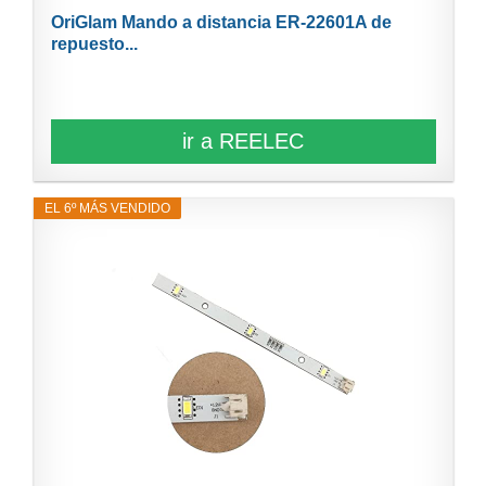
OriGlam Mando a distancia ER-22601A de
repuesto...
ir a REELEC
EL 6º MÁS VENDIDO