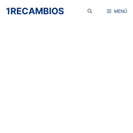
Saltar
1RECAMBIOS
al
MENÚ
contenido