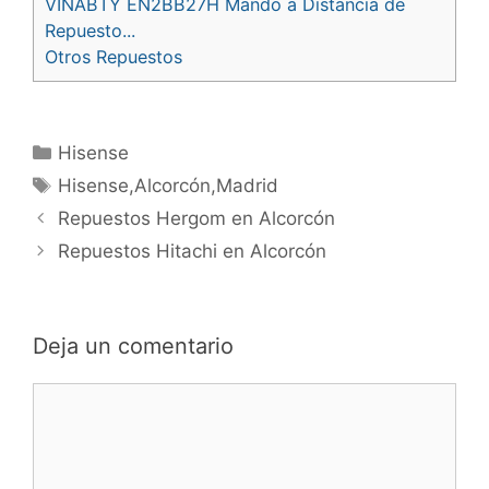
VINABTY EN2BB27H Mando a Distancia de
Repuesto...
Otros Repuestos
Categorías
Hisense
Etiquetas
Hisense,Alcorcón,Madrid
Navegación
Repuestos Hergom en Alcorcón
de
Repuestos Hitachi en Alcorcón
entradas
Deja un comentario
Comentario