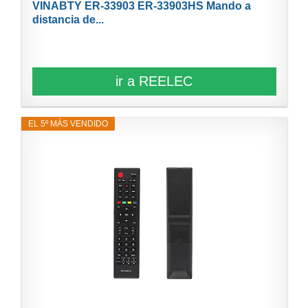
VINABTY ER-33903 ER-33903HS Mando a
distancia de...
ir a REELEC
EL 5º MÁS VENDIDO