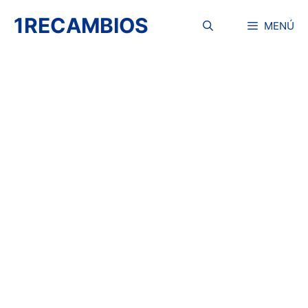
Saltar
1RECAMBIOS
al
MENÚ
contenido