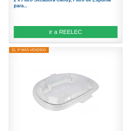
para...
ir a REELEC
EL 5º MÁS VENDIDO