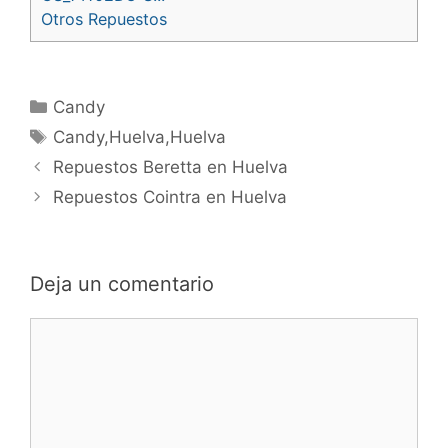
Otros Repuestos
Categorías
Candy
Etiquetas
Candy,Huelva,Huelva
Navegación
Repuestos Beretta en Huelva
de
Repuestos Cointra en Huelva
entradas
Deja un comentario
Comentario