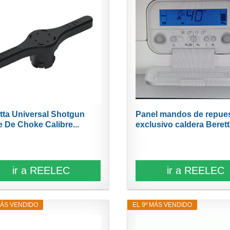
tta Universal Shotgun
Panel mandos de repue
e De Choke Calibre...
exclusivo caldera Beretta
ir a REELEC
ir a REELEC
MÁS VENDIDO
EL 9º MÁS VENDIDO