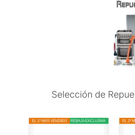
Selección de Repues
EL 1º MÁS VENDIDO
5% REBAJA EXCLUSIVA
EL 2º 