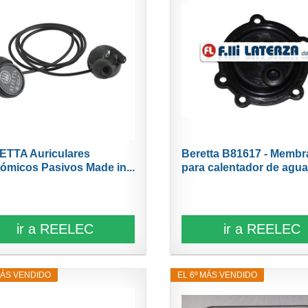
TTA Auriculares
Beretta B81617 - Memb
ómicos Pasivos Made in...
para calentador de agua.
ir a REELEC
ir a REELEC
MÁS VENDIDO
EL 6º MÁS VENDIDO