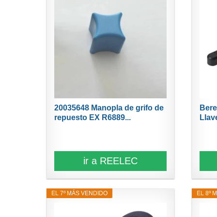
20035648 Manopla de grifo de
Bere
repuesto EX R6889...
Llav
ir a REELEC
EL 7º MÁS VENDIDO
EL 8º 