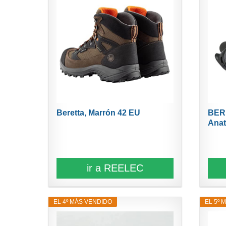
Beretta, Marrón 42 EU
BERE
Anat
ir a REELEC
EL 4º MÁS VENDIDO
EL 5º 