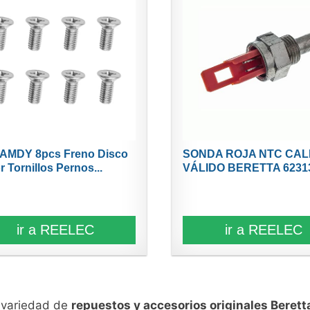
AMDY 8pcs Freno Disco
SONDA ROJA NTC CA
r Tornillos Pernos...
VÁLIDO BERETTA 62313
ir a REELEC
ir a REELEC
n variedad de
repuestos y accesorios originales Berett