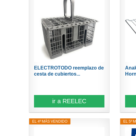
ELECTROTODO reemplazo de
Anak
cesta de cubiertos...
Horn
ir a REELEC
EL 4º MÁS VENDIDO
EL 5º 