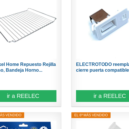
el Home Repuesto Rejilla
ELECTROTODO reempla
o, Bandeja Horno...
cierre puerta compatible.
ir a REELEC
ir a REELEC
MÁS VENDIDO
EL 6º MÁS VENDIDO