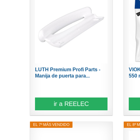
LUTH Premium Profi Parts -
VIOK
Manija de puerta para...
550 
ir a REELEC
EL 7º MÁS VENDIDO
EL 8º 