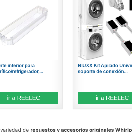
nte inferior para
NIUXX Kit Apilado Unive
rífico/refrigerador,...
soporte de conexión...
ir a REELEC
ir a REELEC
n variedad de
repuestos y accesorios originales Whirlp