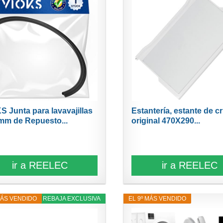
S Junta para lavavajillas
Estantería, estante de cr
mm de Repuesto...
original 470X290...
ir a REELEC
ir a REELEC
MÁS VENDIDO
9% REBAJA EXCLUSIVA
EL 9º MÁS VENDIDO