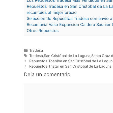
Los Repuestos Tradesa Más Vendidos en San
Repuestos Tradesa en San Cristóbal de La La
recambios al mejor precio
Selección de Repuestos Tradesa con envío a
Recamania Vaso Expansion Caldera Saunier D
Otros Repuestos
Categorías
Tradesa
Etiquetas
Tradesa,San Cristóbal de La Laguna,Santa Cruz d
Navegación
Repuestos Toshiba en San Cristóbal de La Lagun
de
Repuestos Tristar en San Cristóbal de La Laguna
entradas
Deja un comentario
Comentario