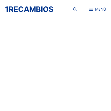
Saltar
1RECAMBIOS
al
MENÚ
contenido