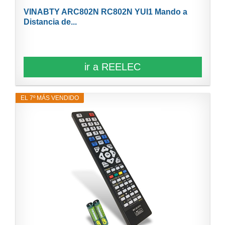
VINABTY ARC802N RC802N YUI1 Mando a
Distancia de...
ir a REELEC
EL 7º MÁS VENDIDO