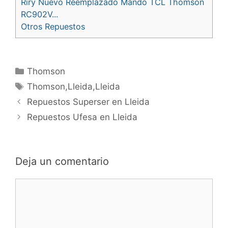
Riry Nuevo Reemplazado Mando TCL Thomson
RC902V...
Otros Repuestos
Categorías
Thomson
Etiquetas
Thomson,Lleida,Lleida
Navegación
Repuestos Superser en Lleida
de
Repuestos Ufesa en Lleida
entradas
Deja un comentario
Comentario