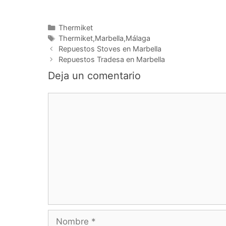
Categorías
Thermiket
Etiquetas
Thermiket,Marbella,Málaga
Navegación
Repuestos Stoves en Marbella
de
Repuestos Tradesa en Marbella
entradas
Deja un comentario
Comentario
Nombre