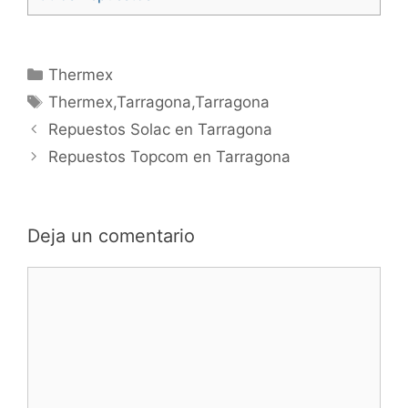
Categorías
Thermex
Etiquetas
Thermex,Tarragona,Tarragona
Navegación
Repuestos Solac en Tarragona
de
Repuestos Topcom en Tarragona
entradas
Deja un comentario
Comentario