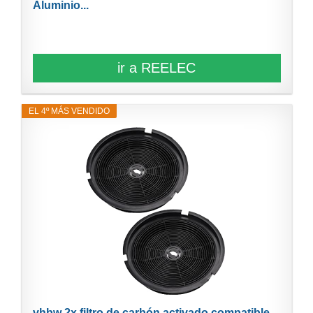
Aluminio...
ir a REELEC
EL 4º MÁS VENDIDO
vhbw 2x filtro de carbón activado compatible