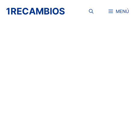
Saltar
1RECAMBIOS
al
MENÚ
contenido