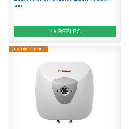
con...
ir a REELEC
EL 5º MÁS VENDIDO