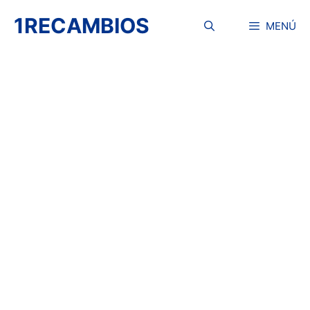
Saltar
1RECAMBIOS
al
MENÚ
contenido