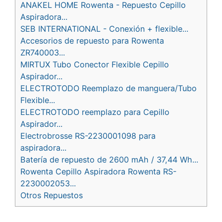
ANAKEL HOME Rowenta - Repuesto Cepillo
Aspiradora...
SEB INTERNATIONAL - Conexión + flexible...
Accesorios de repuesto para Rowenta
ZR740003...
MIRTUX Tubo Conector Flexible Cepillo
Aspirador...
ELECTROTODO Reemplazo de manguera/Tubo
Flexible...
ELECTROTODO reemplazo para Cepillo
Aspirador...
Electrobrosse RS-2230001098 para
aspiradora...
Batería de repuesto de 2600 mAh / 37,44 Wh...
Rowenta Cepillo Aspiradora Rowenta RS-
2230002053...
Otros Repuestos