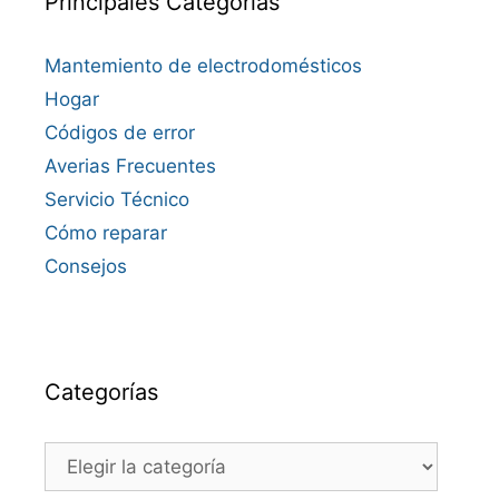
Principales Categorías
Mantemiento de electrodomésticos
Hogar
Códigos de error
Averias Frecuentes
Servicio Técnico
Cómo reparar
Consejos
Categorías
Categorías