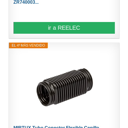
ZR740003...
ir a REELEC
EL 4º MÁS VENDIDO
MIRTUX Tubo Conector Flexible Cepillo