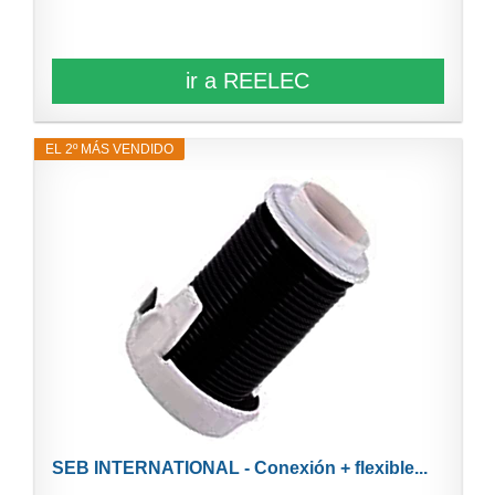
ir a REELEC
EL 2º MÁS VENDIDO
SEB INTERNATIONAL - Conexión + flexible...