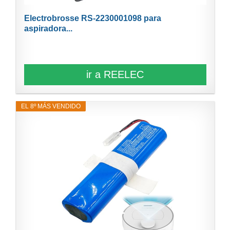
Electrobrosse RS-2230001098 para
aspiradora...
ir a REELEC
EL 8º MÁS VENDIDO