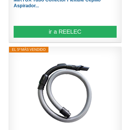
Aspirador...
ir a REELEC
EL 5º MÁS VENDIDO