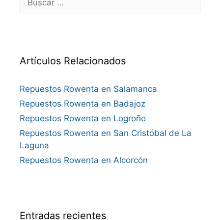
Artículos Relacionados
Repuestos Rowenta en Salamanca
Repuestos Rowenta en Badajoz
Repuestos Rowenta en Logroño
Repuestos Rowenta en San Cristóbal de La
Laguna
Repuestos Rowenta en Alcorcón
Entradas recientes