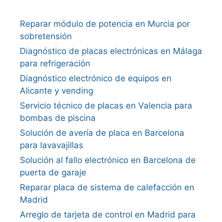
Reparar módulo de potencia en Murcia por
sobretensión
Diagnóstico de placas electrónicas en Málaga
para refrigeración
Diagnóstico electrónico de equipos en
Alicante y vending
Servicio técnico de placas en Valencia para
bombas de piscina
Solución de avería de placa en Barcelona
para lavavajillas
Solución al fallo electrónico en Barcelona de
puerta de garaje
Reparar placa de sistema de calefacción en
Madrid
Arreglo de tarjeta de control en Madrid para