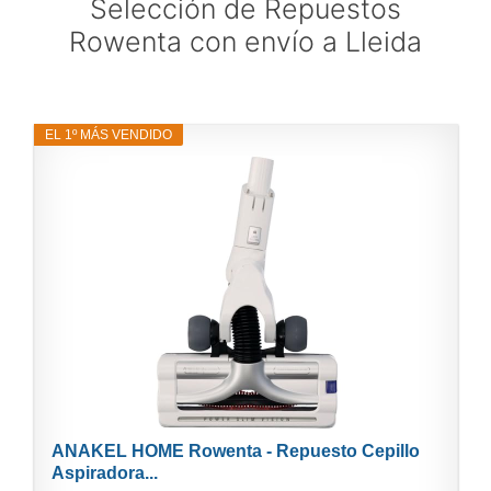
Selección de Repuestos
Rowenta con envío a Lleida
EL 1º MÁS VENDIDO
ANAKEL HOME Rowenta - Repuesto Cepillo
Aspiradora...