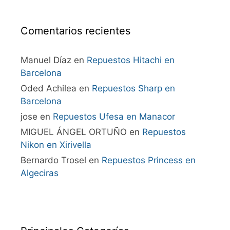
Comentarios recientes
Manuel Díaz
en
Repuestos Hitachi en
Barcelona
Oded Achilea
en
Repuestos Sharp en
Barcelona
jose
en
Repuestos Ufesa en Manacor
MIGUEL ÁNGEL ORTUÑO
en
Repuestos
Nikon en Xirivella
Bernardo Trosel
en
Repuestos Princess en
Algeciras