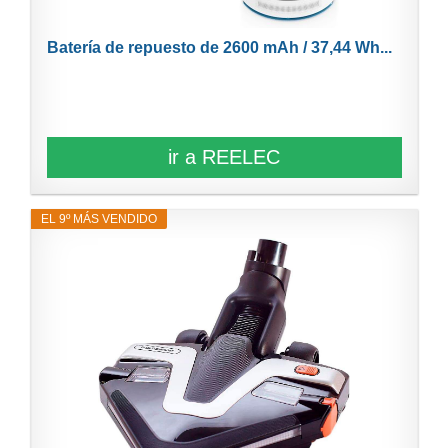
Batería de repuesto de 2600 mAh / 37,44 Wh...
ir a REELEC
EL 9º MÁS VENDIDO