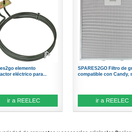
es2go elemento
SPARES2GO Filtro de g
actor eléctrico para...
compatible con Candy, s
ir a REELEC
ir a REELEC