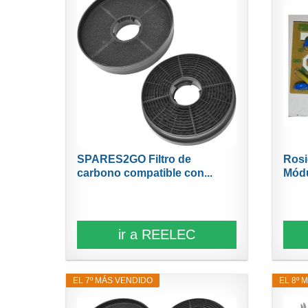
SPARES2GO Filtro de
Rosi
carbono compatible con...
Módu
ir a REELEC
EL 7º MÁS VENDIDO
EL 8º 