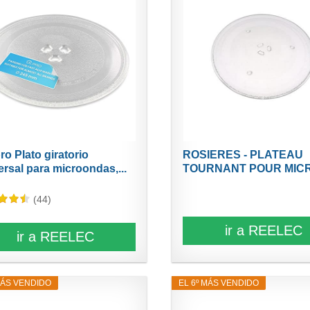
ro Plato giratorio
ROSIERES - PLATEAU
ersal para microondas,...
TOURNANT POUR MIC
ONDES...
(44)
ir a REELEC
ir a REELEC
MÁS VENDIDO
EL 6º MÁS VENDIDO