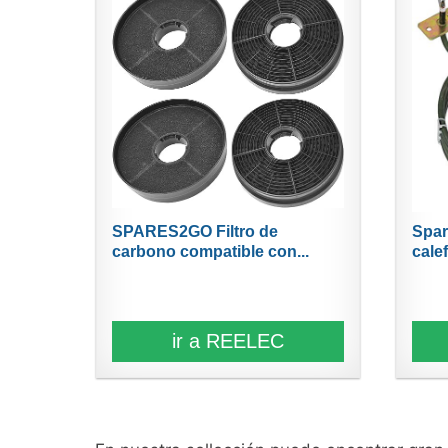
SPARES2GO Filtro de
Spar
carbono compatible con...
calef
ir a REELEC