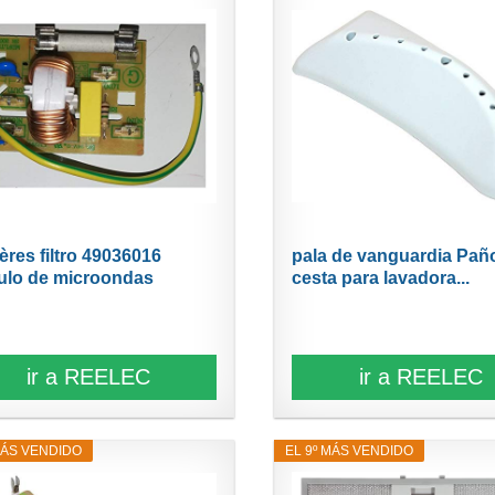
ères filtro 49036016
pala de vanguardia Pañ
lo de microondas
cesta para lavadora...
ir a REELEC
ir a REELEC
MÁS VENDIDO
EL 9º MÁS VENDIDO