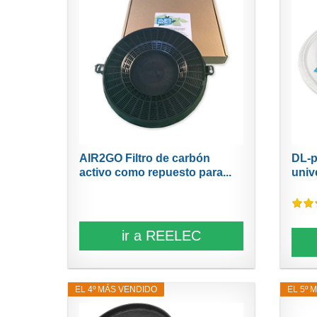
AIR2GO Filtro de carbón
DL-p
activo como repuesto para...
univ
ir a REELEC
EL 4º MÁS VENDIDO
EL 5º 