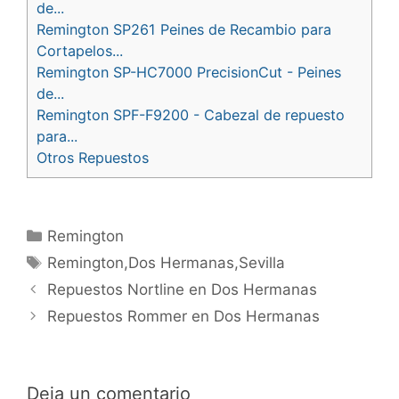
de...
Remington SP261 Peines de Recambio para
Cortapelos...
Remington SP-HC7000 PrecisionCut - Peines
de...
Remington SPF-F9200 - Cabezal de repuesto
para...
Otros Repuestos
Categorías
Remington
Etiquetas
Remington,Dos Hermanas,Sevilla
Navegación
Repuestos Nortline en Dos Hermanas
de
Repuestos Rommer en Dos Hermanas
entradas
Deja un comentario