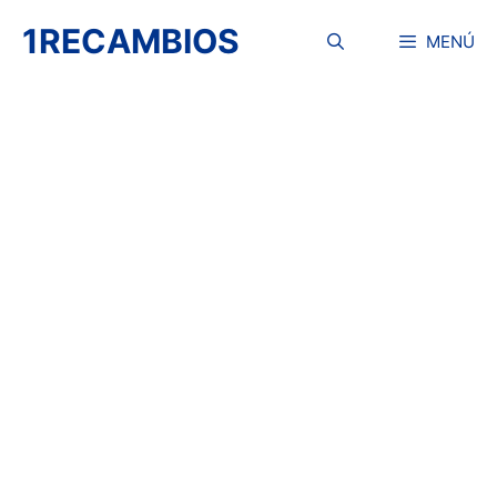
Saltar
1RECAMBIOS
al
MENÚ
contenido