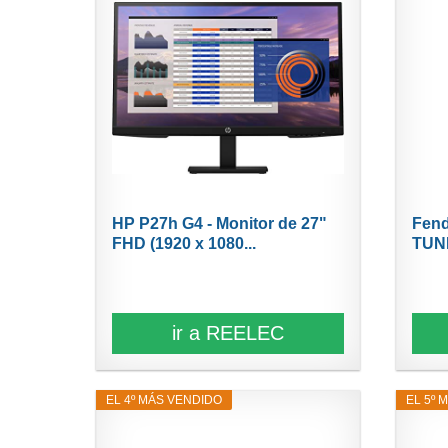
HP P27h G4 - Monitor de 27"
Fen
FHD (1920 x 1080...
TUN
ir a REELEC
EL 4º MÁS VENDIDO
EL 5º 