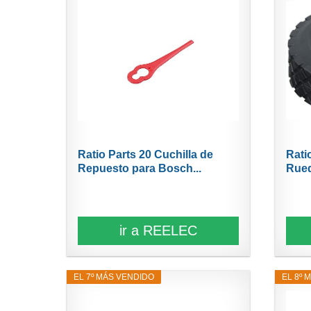
Ratio Parts 20 Cuchilla de
Rati
Repuesto para Bosch...
Rued
ir a REELEC
EL 7º MÁS VENDIDO
EL 8º 