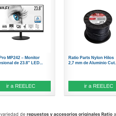
Pro MP242 – Monitor
Ratio Parts Nylon Hilos
esional de 23.8" LED...
2,7 mm de Aluminio Cut..
ir a REELEC
ir a REELEC
n variedad de
repuestos y accesorios originales Ratio
a