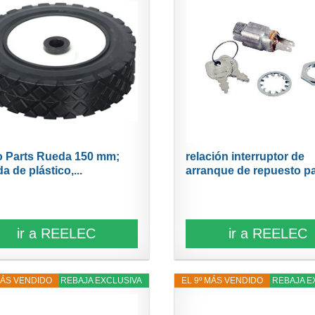
o Parts Rueda 150 mm;
relación interruptor de
a de plástico,...
arranque de repuesto par
ir a REELEC
ir a REELEC
MÁS VENDIDO
20% REBAJA EXCLUSIVA
EL 9º MÁS VENDIDO
13% REBAJA E