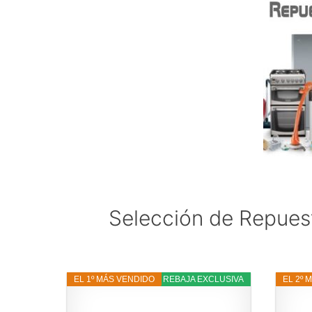
Selección de Repues
EL 1º MÁS VENDIDO
3% REBAJA EXCLUSIVA
EL 2º 