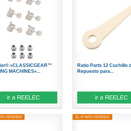
der® »CLASSICGEAR™
Ratio Parts 12 Cuchillo 
ING MACHINES«...
Repuesto para...
ir a REELEC
ir a REELEC
MÁS VENDIDO
EL 6º MÁS VENDIDO