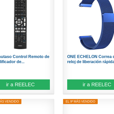
utaso Control Remoto de
ONE ECHELON Correa 
ificador de...
reloj de liberación rápida
ir a REELEC
ir a REELEC
MÁS VENDIDO
EL 9º MÁS VENDIDO