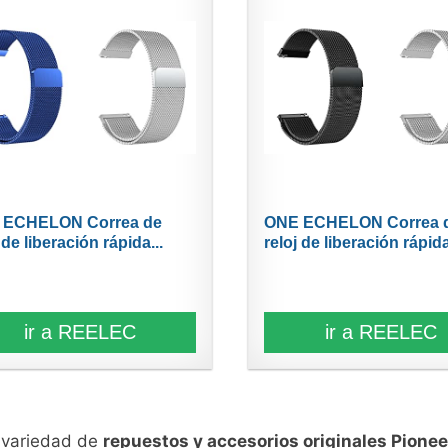
 ECHELON Correa de
ONE ECHELON Correa 
 de liberación rápida...
reloj de liberación rápida
ir a REELEC
ir a REELEC
n variedad de
repuestos y accesorios originales Pionee