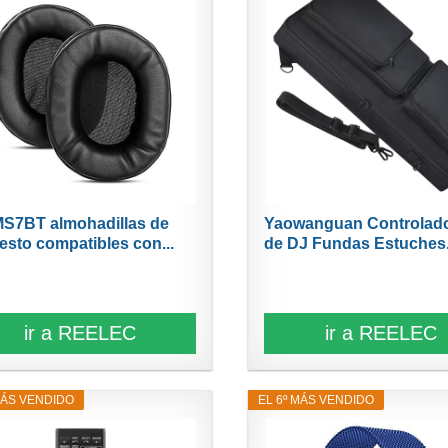
S7BT almohadillas de
Yaowanguan Controlad
esto compatibles con...
de DJ Fundas Estuches.
ir a REELEC
ir a REELEC
MÁS VENDIDO
EL 6º MÁS VENDIDO