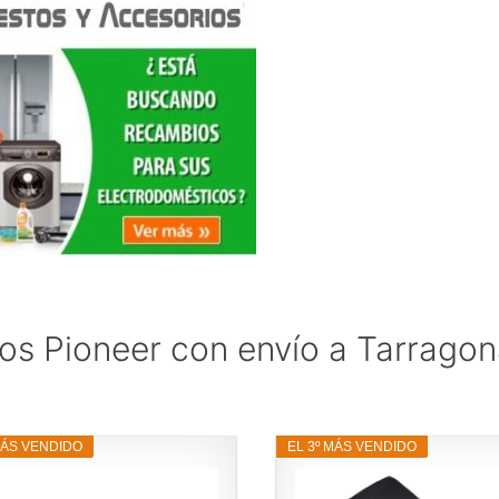
os Pioneer con envío a Tarragon
MÁS VENDIDO
EL 3º MÁS VENDIDO