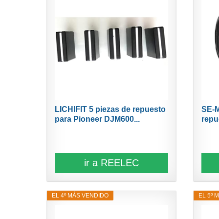
LICHIFIT 5 piezas de repuesto
SE-M
para Pioneer DJM600...
repu
ir a REELEC
EL 4º MÁS VENDIDO
EL 5º 