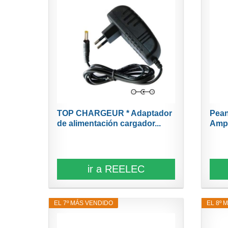
TOP CHARGEUR * Adaptador
Pean
de alimentación cargador...
Ampl
ir a REELEC
EL 7º MÁS VENDIDO
EL 8º 