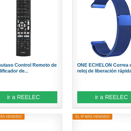
utaso Control Remoto de
ONE ECHELON Correa 
ificador de...
reloj de liberación rápida
ir a REELEC
ir a REELEC
MÁS VENDIDO
EL 9º MÁS VENDIDO