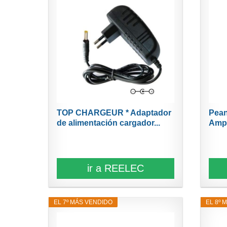
TOP CHARGEUR * Adaptador
Pean
de alimentación cargador...
Ampl
ir a REELEC
EL 7º MÁS VENDIDO
EL 8º 