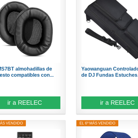
S7BT almohadillas de
Yaowanguan Controlad
esto compatibles con...
de DJ Fundas Estuches.
ir a REELEC
ir a REELEC
MÁS VENDIDO
EL 6º MÁS VENDIDO