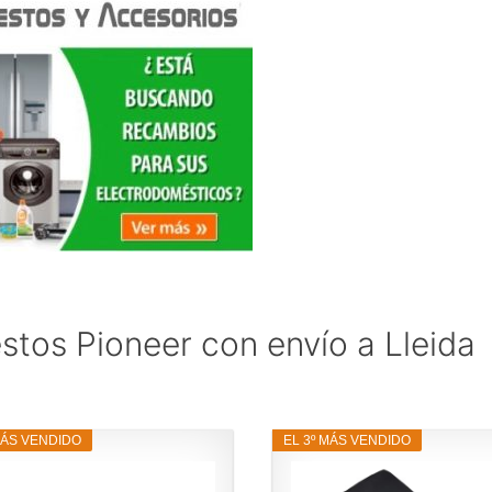
stos Pioneer con envío a Lleida
MÁS VENDIDO
EL 3º MÁS VENDIDO