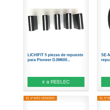
LICHIFIT 5 piezas de repuesto
SE-M
para Pioneer DJM600...
repu
ir a REELEC
EL 4º MÁS VENDIDO
EL 5º 