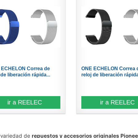
 ECHELON Correa de
ONE ECHELON Correa 
 de liberación rápida...
reloj de liberación rápida
ir a REELEC
ir a REELEC
n variedad de
repuestos y accesorios originales Pionee