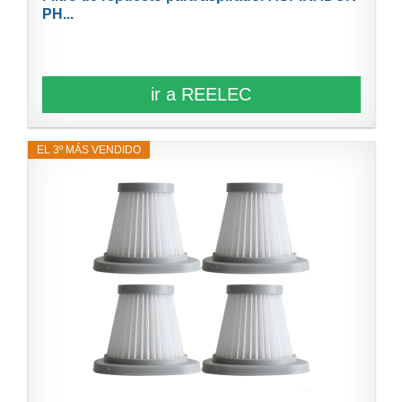
PH...
ir a REELEC
EL 3º MÁS VENDIDO