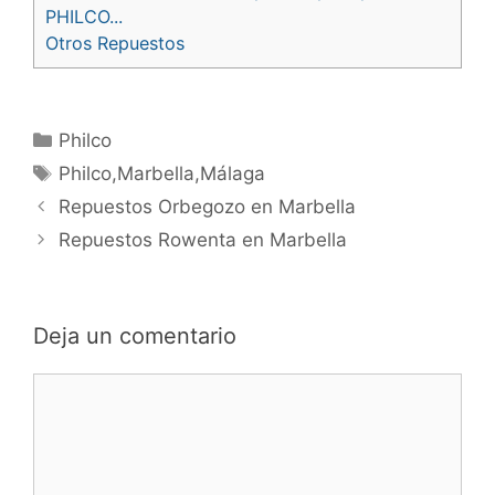
PHILCO...
Otros Repuestos
Categorías
Philco
Etiquetas
Philco,Marbella,Málaga
Navegación
Repuestos Orbegozo en Marbella
de
Repuestos Rowenta en Marbella
entradas
Deja un comentario
Comentario