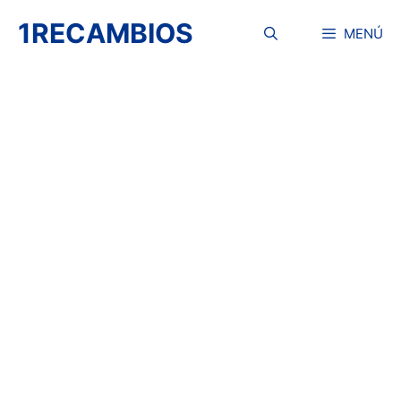
Saltar
1RECAMBIOS
al
MENÚ
contenido