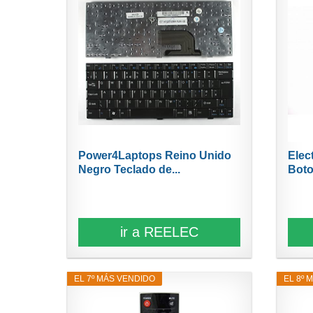
Power4Laptops Reino Unido
Elec
Negro Teclado de...
Boto
ir a REELEC
EL 7º MÁS VENDIDO
EL 8º 