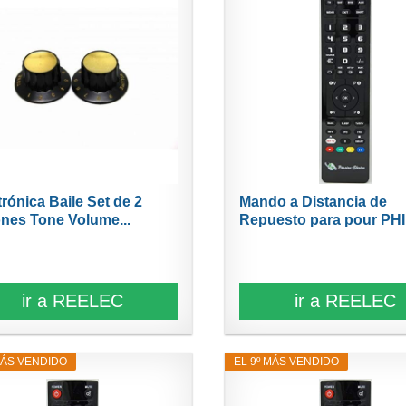
trónica Baile Set de 2
Mando a Distancia de
nes Tone Volume...
Repuesto para pour PHI
ir a REELEC
ir a REELEC
MÁS VENDIDO
EL 9º MÁS VENDIDO