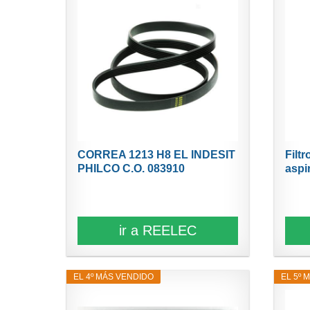
CORREA 1213 H8 EL INDESIT
Filt
PHILCO C.O. 083910
aspi
ir a REELEC
EL 4º MÁS VENDIDO
EL 5º 