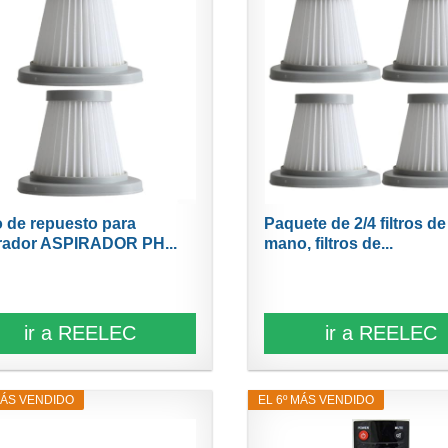
ro de repuesto para
Paquete de 2/4 filtros de
rador ASPIRADOR PH...
mano, filtros de...
ir a REELEC
ir a REELEC
MÁS VENDIDO
EL 6º MÁS VENDIDO