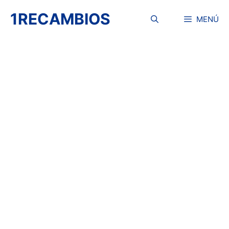
Saltar
1RECAMBIOS
al
MENÚ
contenido