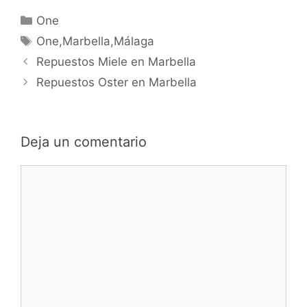
Categorías
One
Etiquetas
One,Marbella,Málaga
Navegación
Repuestos Miele en Marbella
de
Repuestos Oster en Marbella
entradas
Deja un comentario
Comentario