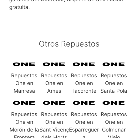
gratuita.
Otros Repuestos
Repuestos
Repuestos
Repuestos
Repuestos
One en
One en
One en
One en
Manresa
Ames
Tacoronte
Santa Pola
Repuestos
Repuestos
Repuestos
Repuestos
One en
One en
One en
One en
Morón de la
Sant Vicenç
Esparreguer
Colmenar
Frontera
dels Horts
a
Viejo