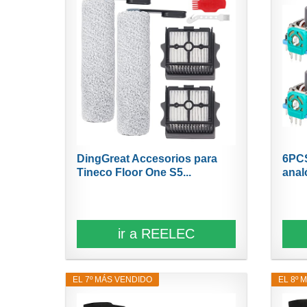
DingGreat Accesorios para
6PCS
Tineco Floor One S5...
anal
ir a REELEC
EL 7º MÁS VENDIDO
EL 8º 