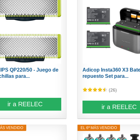
IPS QP220/50 - Juego de
Adicop Insta360 X3 Bate
hillas para...
repuesto Set para...
(26)
ir a REELEC
ir a REELEC
MÁS VENDIDO
EL 6º MÁS VENDIDO