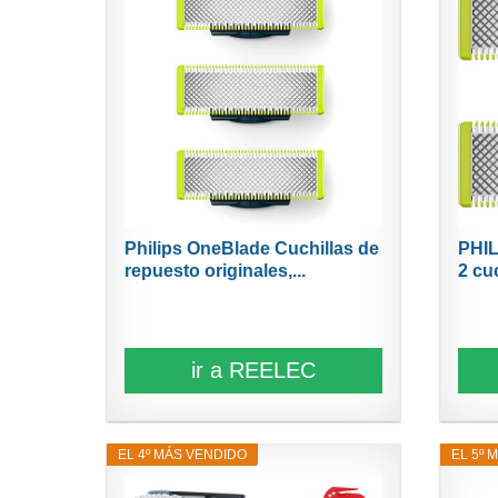
Philips OneBlade Cuchillas de
PHIL
repuesto originales,...
2 cuc
ir a REELEC
EL 4º MÁS VENDIDO
EL 5º 