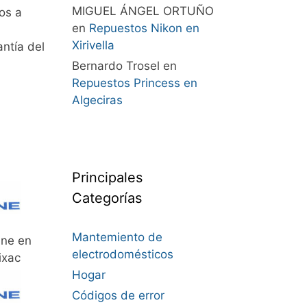
MIGUEL ÁNGEL ORTUÑO
os a
en
Repuestos Nikon en
Xirivella
ntía del
Bernardo Trosel
en
Repuestos Princess en
Algeciras
Principales
Categorías
Mantemiento de
ine en
electrodomésticos
ixac
Hogar
Códigos de error