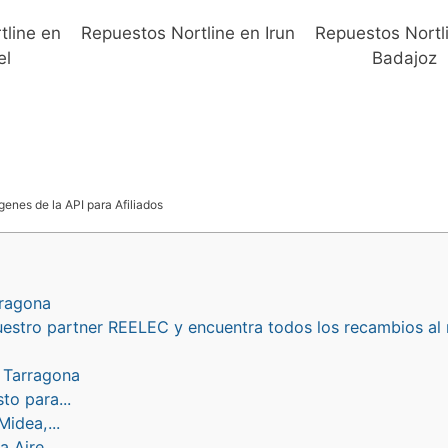
tline en
Repuestos Nortline en Irun
Repuestos Nortl
el
Badajoz
genes de la API para Afiliados
rragona
uestro partner REELEC y encuentra todos los recambios al
 Tarragona
o para...
idea,...
Aire...