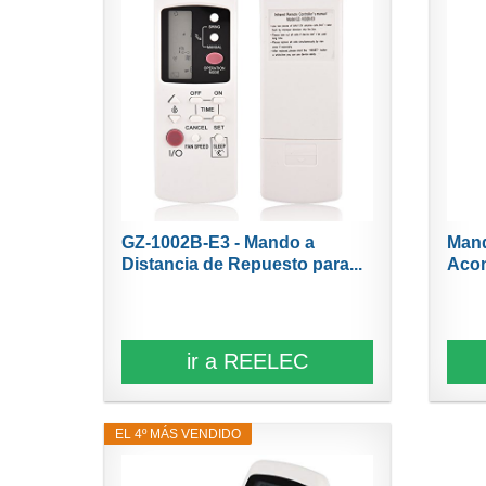
GZ-1002B-E3 - Mando a
Mand
Distancia de Repuesto para...
Acon
ir a REELEC
EL 4º MÁS VENDIDO