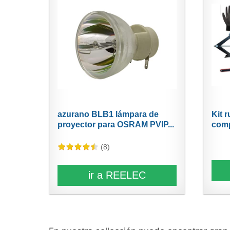
azurano BLB1 lámpara de
Kit 
proyector para OSRAM PVIP...
comp
(8)
ir a REELEC