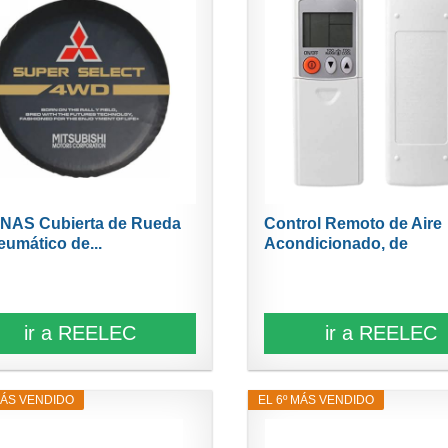
NAS Cubierta de Rueda
Control Remoto de Aire
eumático de...
Acondicionado, de
Repuesto,...
ir a REELEC
ir a REELEC
MÁS VENDIDO
EL 6º MÁS VENDIDO