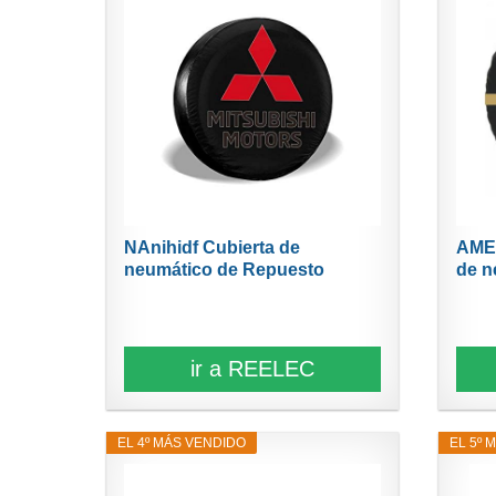
NAnihidf Cubierta de
AME
neumático de Repuesto
de n
HJKAA...
ir a REELEC
EL 4º MÁS VENDIDO
EL 5º 