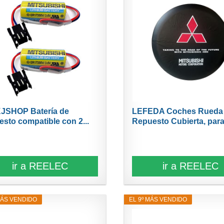
JSHOP Batería de
LEFEDA Coches Rueda
esto compatible con 2...
Repuesto Cubierta, para.
ir a REELEC
ir a REELEC
MÁS VENDIDO
EL 9º MÁS VENDIDO