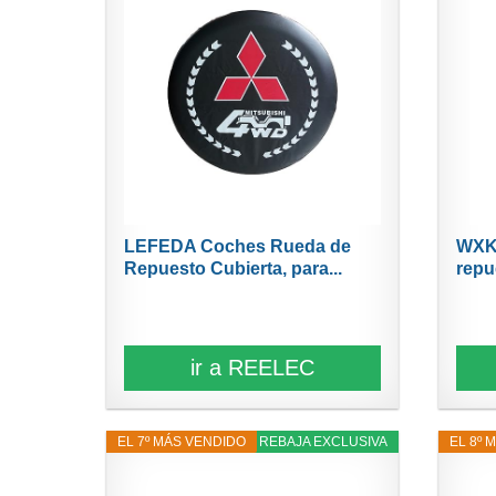
LEFEDA Coches Rueda de
WXK
Repuesto Cubierta, para...
repu
ir a REELEC
EL 7º MÁS VENDIDO
4% REBAJA EXCLUSIVA
EL 8º 