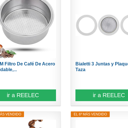
M Filtro De Café De Acero
Bialetti 3 Juntas y Plaqu
dable,...
Taza
ir a REELEC
ir a REELEC
MÁS VENDIDO
EL 6º MÁS VENDIDO