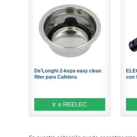
De'Longhi 2-kops easy clean
ELEC
filter para Cafetera
con f
ir a REELEC