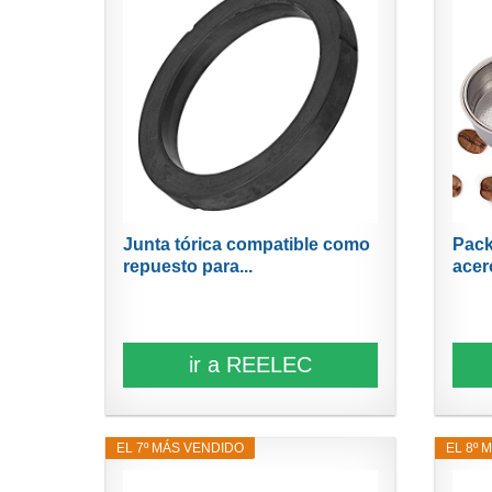
Junta tórica compatible como
Pack
repuesto para...
acero
ir a REELEC
EL 7º MÁS VENDIDO
EL 8º 