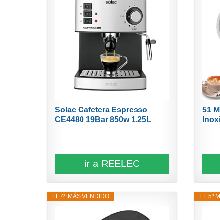
Solac Cafetera Espresso
51 M
CE4480 19Bar 850w 1.25L
Inoxi
ir a REELEC
EL 4º MÁS VENDIDO
EL 5º 