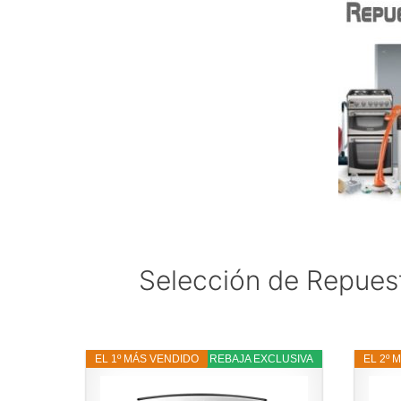
Selección de Repues
EL 1º MÁS VENDIDO
42% REBAJA EXCLUSIVA
EL 2º 