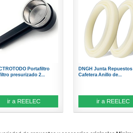
TROTODO Portafiltro
DNGH Junta Repuestos
iltro presurizado 2...
Cafetera Anillo de...
ir a REELEC
ir a REELEC