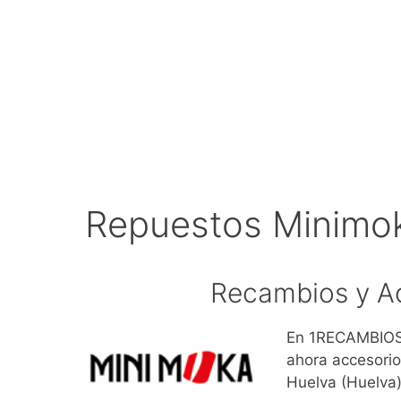
Repuestos Minimok
Recambios y A
En 1RECAMBIOS.
ahora accesorio
Huelva (Huelva