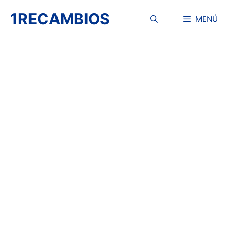
Saltar
1RECAMBIOS
al
MENÚ
contenido