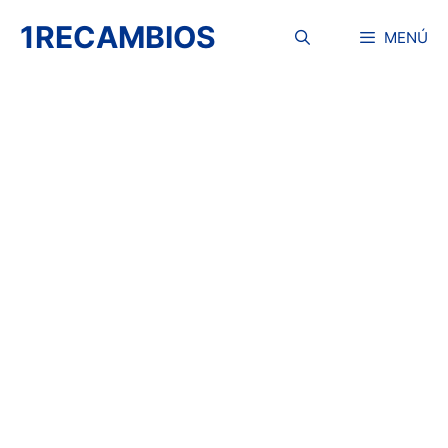
Saltar
1RECAMBIOS
al
MENÚ
contenido