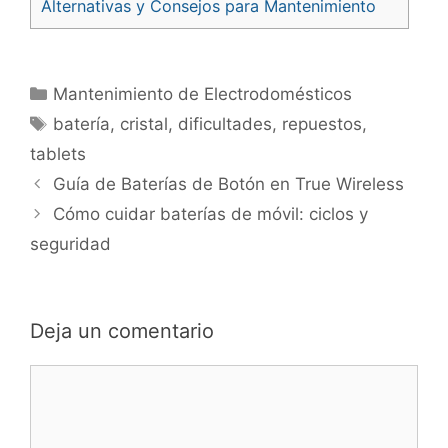
Alternativas y Consejos para Mantenimiento
Categorías
Mantenimiento de Electrodomésticos
Etiquetas
batería
,
cristal
,
dificultades
,
repuestos
,
tablets
Navegación
Guía de Baterías de Botón en True Wireless
de
Cómo cuidar baterías de móvil: ciclos y
entradas
seguridad
Deja un comentario
Comentario