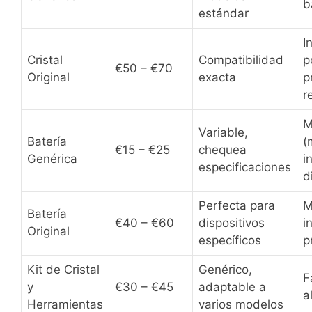
b
estándar
I
Cristal
Compatibilidad
p
€50 – €70
Original
exacta
p
r
M
Variable,
Batería
(
€15 – €25
chequea
Genérica
i
especificaciones
d
Perfecta para
M
Batería
€40 – €60
dispositivos
i
Original
específicos
p
Kit de Cristal
Genérico,
F
y
€30 – €45
adaptable a
a
Herramientas
varios modelos