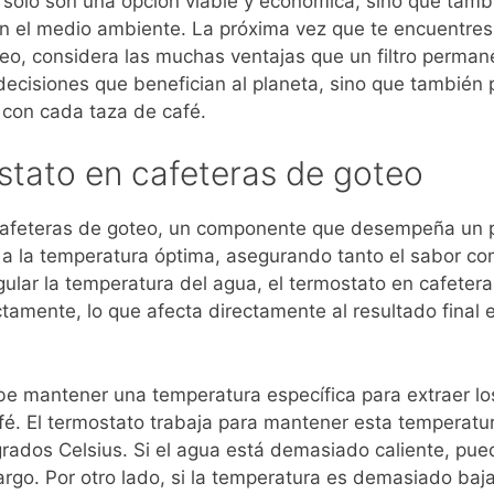
o solo son una opción viable y económica, sino que tamb
on el medio ambiente. La próxima vez que te encuentres
eo, considera las muchas ventajas que un filtro perman
ecisiones que benefician al planeta, sino que también 
 con cada taza de café.
stato en cafeteras de goteo
s cafeteras de goteo, un componente que desempeña un 
e a la temperatura óptima, asegurando tanto el sabor co
gular la temperatura del agua, el termostato en cafeter
tamente, lo que afecta directamente al resultado final 
ebe mantener una temperatura específica para extraer lo
. El termostato trabaja para mantener esta temperatur
grados Celsius. Si el agua está demasiado caliente, pue
go. Por otro lado, si la temperatura es demasiado baja