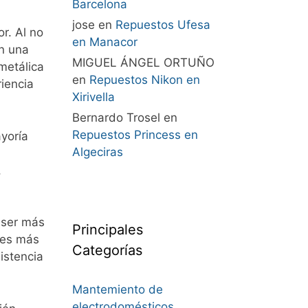
Barcelona
jose
en
Repuestos Ufesa
r. Al no
en Manacor
en una
MIGUEL ÁNGEL ORTUÑO
metálica
en
Repuestos Nikon en
iencia
Xirivella
Bernardo Trosel
en
Repuestos Princess en
ayoría
Algeciras
,
 ser más
Principales
 es más
Categorías
istencia
Mantemiento de
electrodomésticos