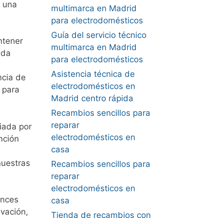
o una
multimarca en Madrid
para electrodomésticos
Guía del servicio técnico
ntener
multimarca en Madrid
ada
para electrodomésticos
n
Asistencia técnica de
ncia de
electrodomésticos en
 para
Madrid centro rápida
Recambios sencillos para
reparar
iada por
electrodomésticos en
nción
casa
nuestras
Recambios sencillos para
reparar
electrodomésticos en
ances
casa
ovación,
Tienda de recambios con