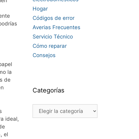
ién
Hogar
ente
Códigos de error
podrías
Averias Frecuentes
Servicio Técnico
Cómo reparar
Consejos
papel
mo la
as de
en
Categorías
Categorías
s
a ideal,
de
, el