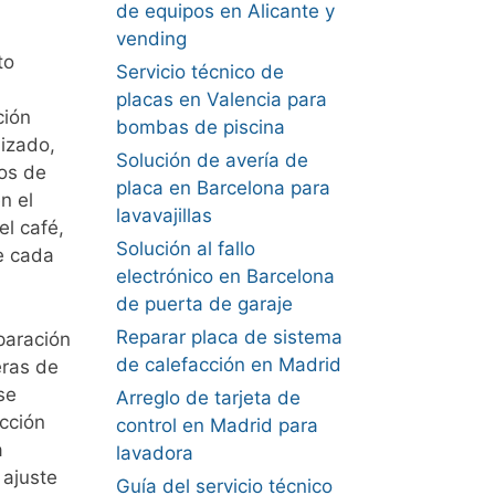
de equipos en Alicante y
vending
to
Servicio técnico de
placas en Valencia para
ción
bombas de piscina
lizado,
Solución de avería de
ros de
placa en Barcelona para
n el
lavavajillas
el café,
Solución al fallo
e cada
electrónico en Barcelona
de puerta de garaje
Reparar placa de sistema
paración
de calefacción en Madrid
eras de
se
Arreglo de tarjeta de
cción
control en Madrid para
a
lavadora
 ajuste
Guía del servicio técnico