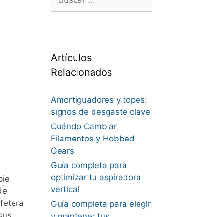
Artículos
Relacionados
Amortiguadores y topes:
signos de desgaste clave
Cuándo Cambiar
Filamentos y Hobbed
Gears
Guía completa para
optimizar tu aspiradora
pie
vertical
de
afetera
Guía completa para elegir
sus
y mantener tus