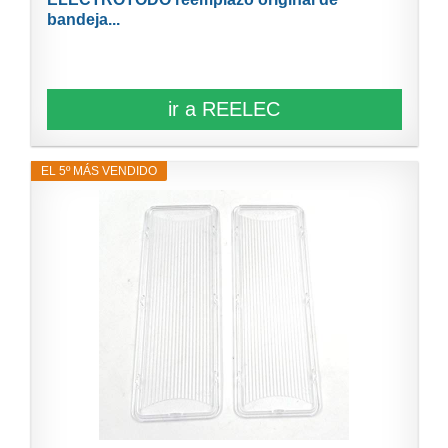
bandeja...
ir a REELEC
EL 5º MÁS VENDIDO