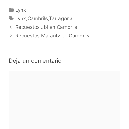
Categorías
Lynx
Etiquetas
Lynx,Cambrils,Tarragona
Navegación
Repuestos Jbl en Cambrils
de
Repuestos Marantz en Cambrils
entradas
Deja un comentario
Comentario