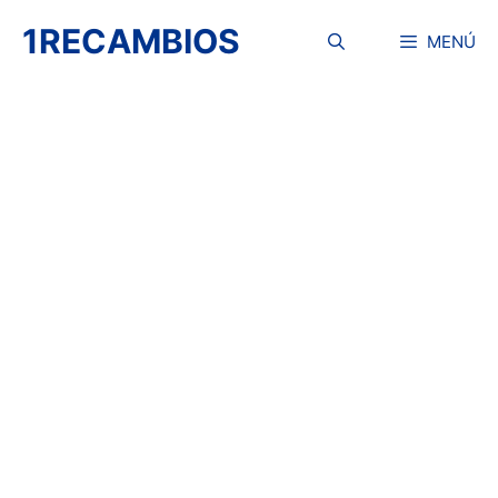
Saltar
1RECAMBIOS
al
MENÚ
contenido