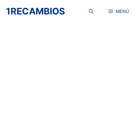
Saltar
1RECAMBIOS
al
MENÚ
contenido