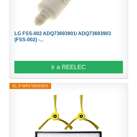
LG FSS-002 ADQ73693901/ ADQ73693903
(FSS-002) -...
ir a REELEC
EL 3º MÁS VENDIDO