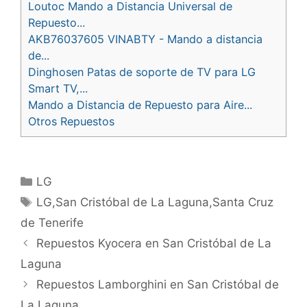
Loutoc Mando a Distancia Universal de
Repuesto...
AKB76037605 VINABTY - Mando a distancia
de...
Dinghosen Patas de soporte de TV para LG
Smart TV,...
Mando a Distancia de Repuesto para Aire...
Otros Repuestos
Categorías
LG
Etiquetas
LG,San Cristóbal de La Laguna,Santa Cruz
de Tenerife
Navegación
Repuestos Kyocera en San Cristóbal de La
de
Laguna
entradas
Repuestos Lamborghini en San Cristóbal de
La Laguna