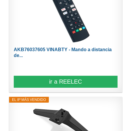
AKB76037605 VINABTY - Mando a distancia
de...
ir a REELEC
EL 8º MÁS VENDIDO