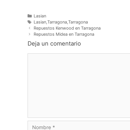
Categorías
Lasian
Etiquetas
Lasian,Tarragona,Tarragona
Navegación
Repuestos Kenwood en Tarragona
de
Repuestos Midea en Tarragona
entradas
Deja un comentario
Comentario
Nombre