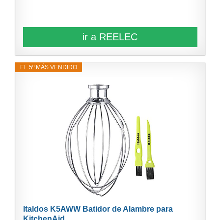
ir a REELEC
EL 5º MÁS VENDIDO
Italdos K5AWW Batidor de Alambre para
KitchenAid...