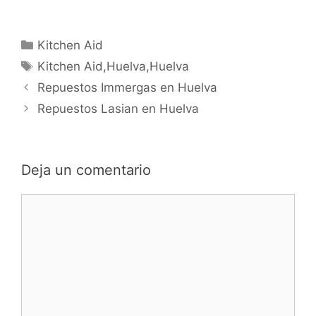
Categorías
Kitchen Aid
Etiquetas
Kitchen Aid,Huelva,Huelva
Navegación
Repuestos Immergas en Huelva
de
Repuestos Lasian en Huelva
entradas
Deja un comentario
Comentario