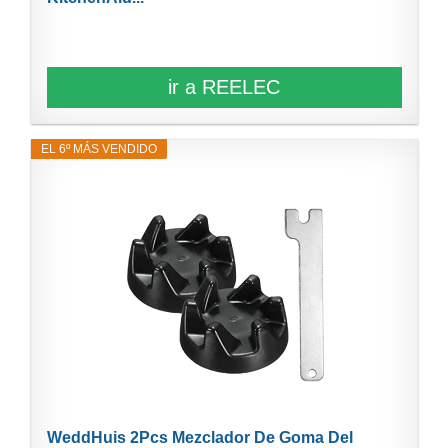
ir a REELEC
EL 6º MÁS VENDIDO
WeddHuis 2Pcs Mezclador De Goma Del