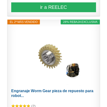
ir a REELEC
EL 2º MÁS VENDIDO
28% REBAJA EXCLUSIVA
Engranaje Worm Gear pieza de repuesto para
robot...
(2)