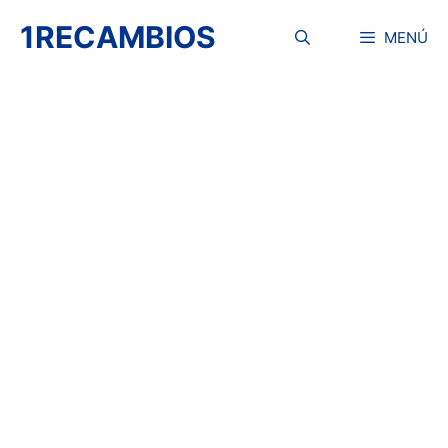
Saltar
1RECAMBIOS
al
MENÚ
contenido