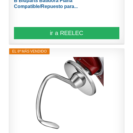
B Bluparts Batidora Plana
Compatible/Repuesto para...
ir a REELEC
EL 8º MÁS VENDIDO