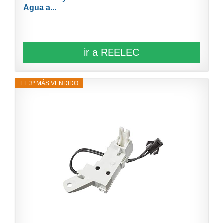
Agua a...
ir a REELEC
EL 3º MÁS VENDIDO