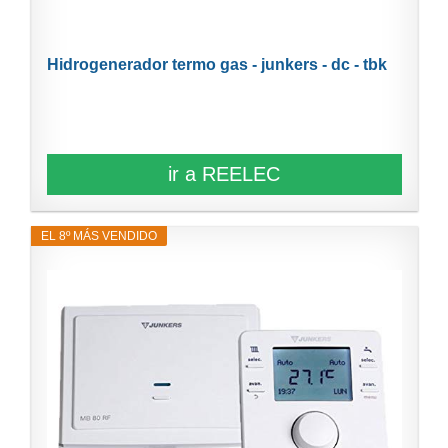
Hidrogenerador termo gas - junkers - dc - tbk
ir a REELEC
EL 8º MÁS VENDIDO