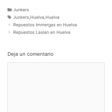
Categorías
Junkers
Etiquetas
Junkers,Huelva,Huelva
Navegación
Repuestos Immergas en Huelva
de
Repuestos Lasian en Huelva
entradas
Deja un comentario
Comentario