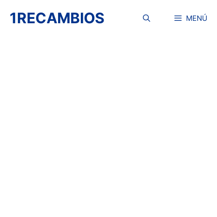
Saltar
1RECAMBIOS
al
MENÚ
contenido