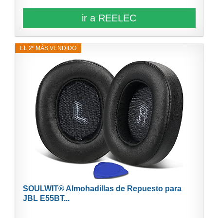
ir a REELEC
EL 2º MÁS VENDIDO
SOULWIT® Almohadillas de Repuesto para
JBL E55BT...