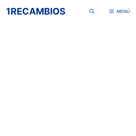
Saltar
1RECAMBIOS
al
MENÚ
contenido