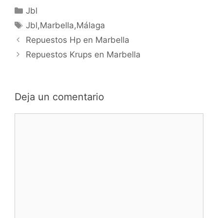
Categorías
Jbl
Etiquetas
Jbl,Marbella,Málaga
Navegación
Repuestos Hp en Marbella
de
Repuestos Krups en Marbella
entradas
Deja un comentario
Comentario