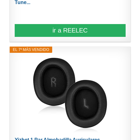
Tune...
ir a REELEC
EL 7º MÁS VENDIDO
Yizhet 1 Par Almohadilla Auriculares