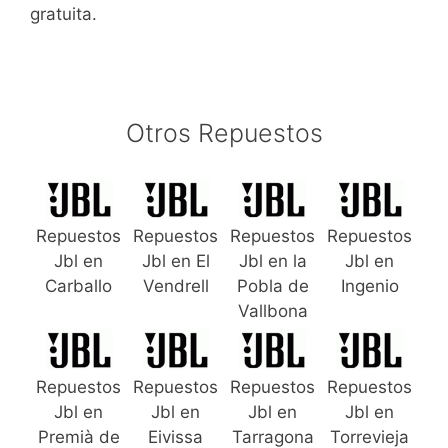
gratuita.
Otros Repuestos
Repuestos
Repuestos
Repuestos
Repuestos
Jbl en
Jbl en El
Jbl en la
Jbl en
Carballo
Vendrell
Pobla de
Ingenio
Vallbona
Repuestos
Repuestos
Repuestos
Repuestos
Jbl en
Jbl en
Jbl en
Jbl en
Premià de
Eivissa
Tarragona
Torrevieja