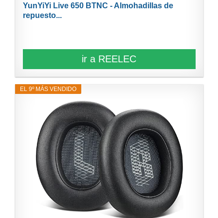
YunYiYi Live 650 BTNC - Almohadillas de
repuesto...
ir a REELEC
EL 9º MÁS VENDIDO