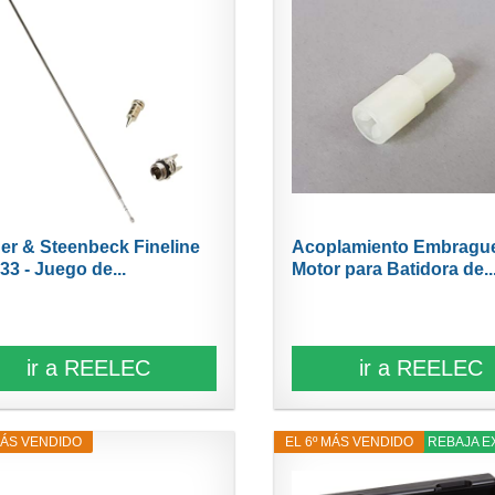
er & Steenbeck Fineline
Acoplamiento Embrague
33 - Juego de...
Motor para Batidora de..
ir a REELEC
ir a REELEC
MÁS VENDIDO
EL 6º MÁS VENDIDO
12% REBAJA E