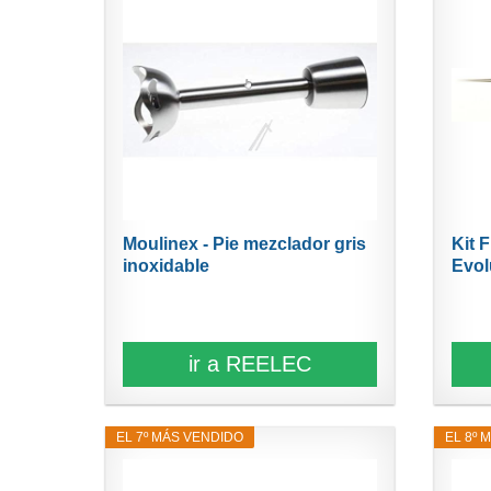
Moulinex - Pie mezclador gris
Kit 
inoxidable
Evolu
ir a REELEC
EL 7º MÁS VENDIDO
EL 8º 