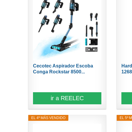
Cecotec Aspirador Escoba
Hard
Conga Rockstar 8500...
1268
ir a REELEC
EL 4º MÁS VENDIDO
EL 5º 