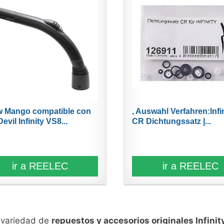
 Mango compatible con
, Auswahl Verfahren:Infi
Devil Infinity VS8...
CR Dichtungssatz |...
ir a REELEC
ir a REELEC
n variedad de
repuestos y accesorios originales Infinit