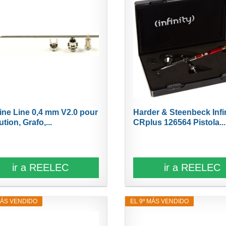
Fine Line 0,4 mm V2.0 pour
Harder & Steenbeck Infi
tion, Grafo,...
CRplus 126564 Pistola...
ir a REELEC
ir a REELEC
MÁS VENDIDO
EL 9º MÁS VENDIDO