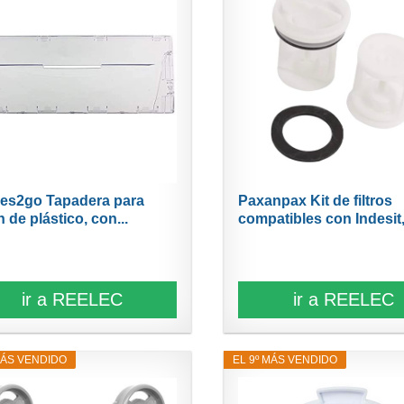
es2go Tapadera para
Paxanpax Kit de filtros
 de plástico, con...
compatibles con Indesit,.
ir a REELEC
ir a REELEC
MÁS VENDIDO
EL 9º MÁS VENDIDO