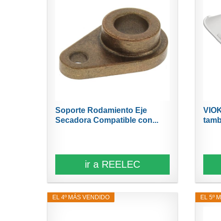
Soporte Rodamiento Eje
VIOK
Secadora Compatible con...
tamb
ir a REELEC
EL 4º MÁS VENDIDO
EL 5º 