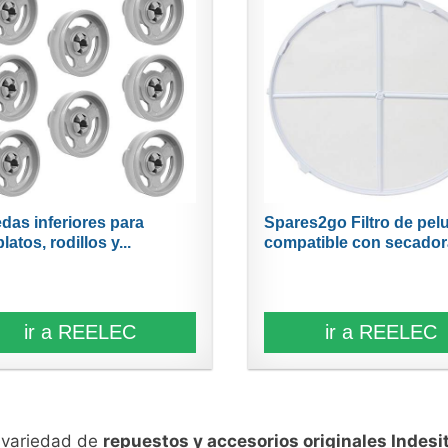
edas inferiores para
Spares2go Filtro de pel
latos, rodillos y...
compatible con secadora
ir a REELEC
ir a REELEC
n variedad de
repuestos y accesorios originales Indesi