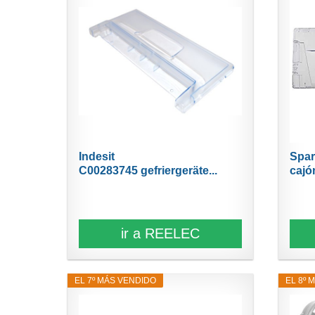
Indesit
Spar
C00283745 gefriergeräte...
cajón
ir a REELEC
EL 7º MÁS VENDIDO
EL 8º 