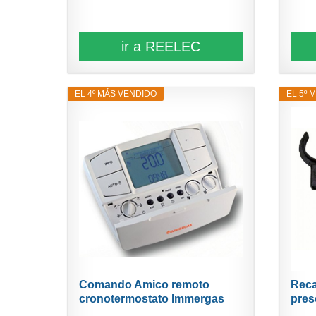
ir a REELEC
EL 4º MÁS VENDIDO
EL 5º 
Comando Amico remoto
Reca
cronotermostato Immergas
pres
Car...