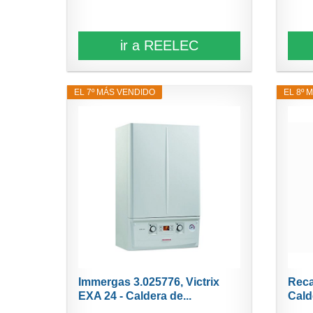
ir a REELEC
EL 7º MÁS VENDIDO
EL 8º 
Immergas 3.025776, Victrix
Reca
EXA 24 - Caldera de...
Cald
Star.