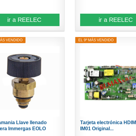
ir a REELEC
ir a REELEC
MÁS VENDIDO
EL 9º MÁS VENDIDO
mania Llave llenado
Tarjeta electrónica HDIM
era Immergas EOLO
IM01 Original...
..