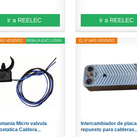
ir a REELEC
ir a REELEC
MÁS VENDIDO
11% REBAJA EXCLUSIVA
EL 6º MÁS VENDIDO
mania Micro valvula
Intercambiador de placa
ostatica Caldera...
repuesto para calderas..