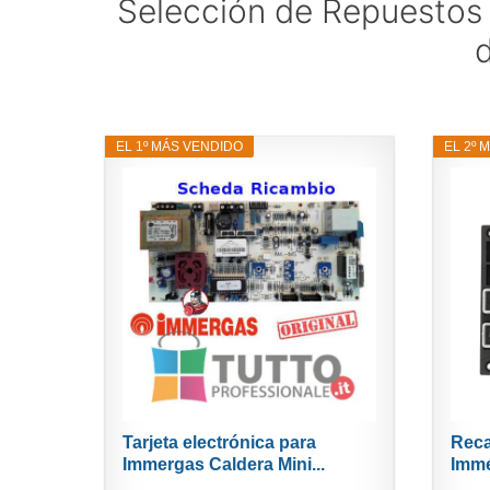
Selección de Repuestos 
EL 1º MÁS VENDIDO
EL 2º 
Tarjeta electrónica para
Reca
Immergas Caldera Mini...
Imme