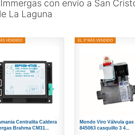
Immergas con envío a San Crist
de La Laguna
MÁS VENDIDO
EL 3º MÁS VENDIDO
mania Centralita Caldera
Mondo Viro Válvula gas
rgas Brahma CM31...
845063 casquillo 3 4...