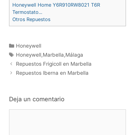
Honeywell Home Y6R910RW8021 T6R
Termostato...
Otros Repuestos
Categorías
Honeywell
Etiquetas
Honeywell,Marbella,Málaga
Navegación
Repuestos Frigicoll en Marbella
de
Repuestos Iberna en Marbella
entradas
Deja un comentario
Comentario