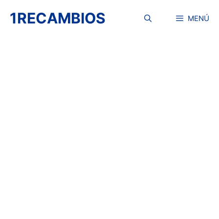
Saltar
1RECAMBIOS
al
MENÚ
contenido