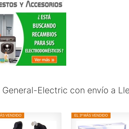
General-Electric con envío a Ll
MÁS VENDIDO
EL 3º MÁS VENDIDO