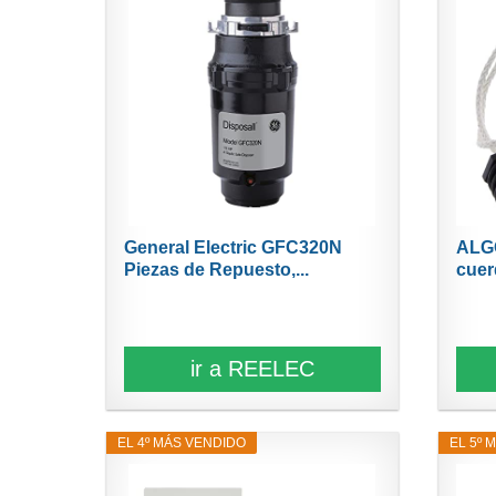
General Electric GFC320N
ALG
Piezas de Repuesto,...
cuer
ir a REELEC
EL 4º MÁS VENDIDO
EL 5º 