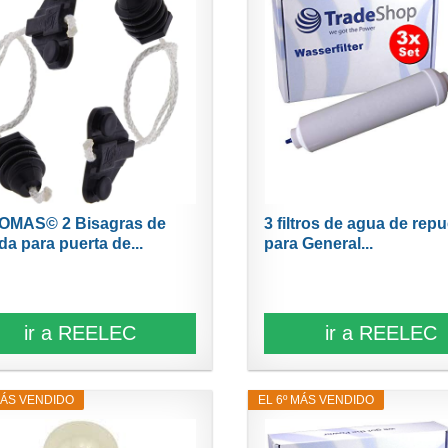
OMAS© 2 Bisagras de
3 filtros de agua de rep
da para puerta de...
para General...
ir a REELEC
ir a REELEC
MÁS VENDIDO
EL 6º MÁS VENDIDO