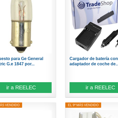
esto para Ge General
Cargador de batería co
ric G.e 1847 por...
adaptador de coche de..
ir a REELEC
ir a REELEC
MÁS VENDIDO
EL 9º MÁS VENDIDO