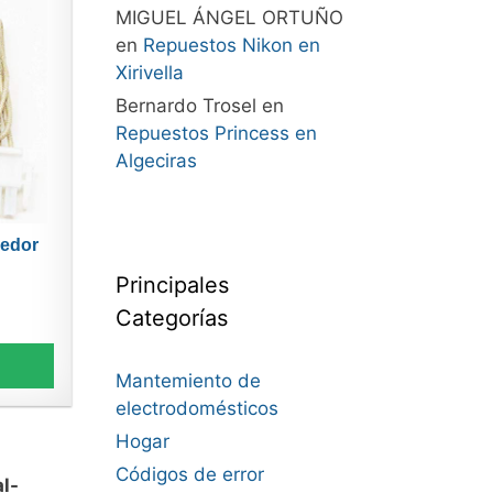
MIGUEL ÁNGEL ORTUÑO
en
Repuestos Nikon en
Xirivella
Bernardo Trosel
en
Repuestos Princess en
Algeciras
dedor
.
Principales
Categorías
Mantemiento de
electrodomésticos
Hogar
Códigos de error
l-