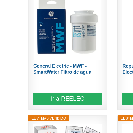
General Electric - MWF -
Repu
SmartWater Filtro de agua
Elect
ir a REELEC
EL 7º MÁS VENDIDO
EL 8º 