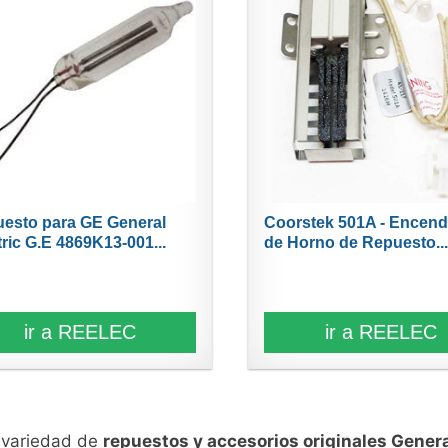
esto para GE General
Coorstek 501A - Encen
tric G.E 4869K13-001...
de Horno de Repuesto..
ir a REELEC
ir a REELEC
n variedad de
repuestos y accesorios originales Genera