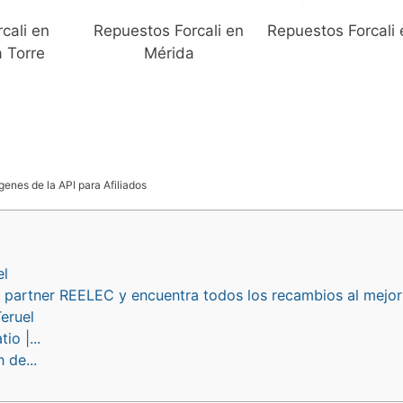
cali en
Repuestos Forcali en
Repuestos Forcali 
a Torre
Mérida
genes de la API para Afiliados
el
ro partner REELEC y encuentra todos los recambios al mejor
eruel
o |...
 de...