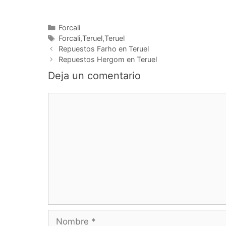
Categorías
Forcali
Etiquetas
Forcali,Teruel,Teruel
Navegación
Repuestos Farho en Teruel
de
Repuestos Hergom en Teruel
entradas
Deja un comentario
Comentario
Nombre