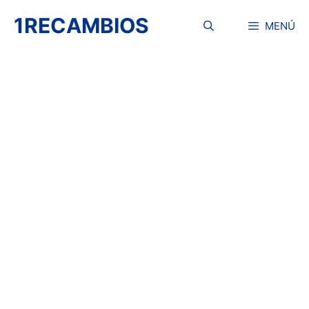
Saltar
1RECAMBIOS
al
MENÚ
contenido