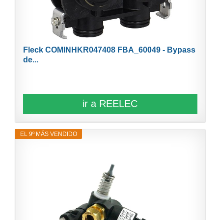
Fleck COMINHKR047408 FBA_60049 - Bypass
de...
ir a REELEC
EL 9º MÁS VENDIDO