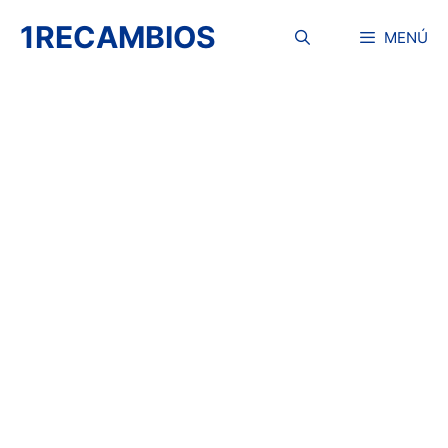
Saltar
1RECAMBIOS
al
MENÚ
contenido