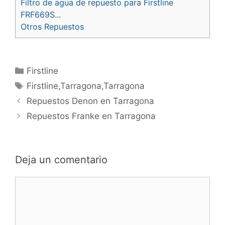
Filtro de agua de repuesto para Firstline
FRF669S...
Otros Repuestos
Categorías
Firstline
Etiquetas
Firstline,Tarragona,Tarragona
Navegación
Repuestos Denon en Tarragona
de
Repuestos Franke en Tarragona
entradas
Deja un comentario
Comentario