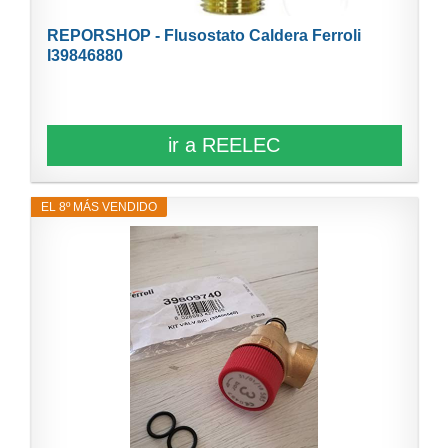
REPORSHOP - Flusostato Caldera Ferroli
I39846880
ir a REELEC
EL 8º MÁS VENDIDO