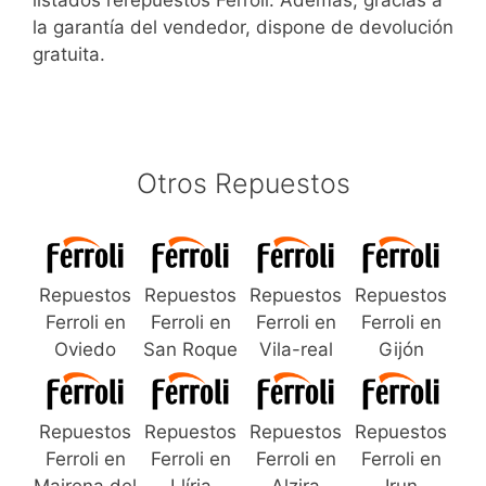
listados rerepuestos Ferroli. Además, gracias a
la garantía del vendedor, dispone de devolución
gratuita.
Otros Repuestos
Repuestos
Repuestos
Repuestos
Repuestos
Ferroli en
Ferroli en
Ferroli en
Ferroli en
Oviedo
San Roque
Vila-real
Gijón
Repuestos
Repuestos
Repuestos
Repuestos
Ferroli en
Ferroli en
Ferroli en
Ferroli en