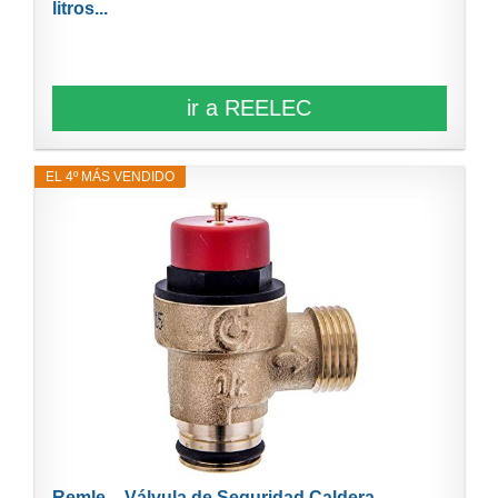
litros...
ir a REELEC
EL 4º MÁS VENDIDO
Remle – Válvula de Seguridad Caldera –...