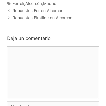
Etiquetas
Ferroli,Alcorcón,Madrid
Navegación
Repuestos Fer en Alcorcón
de
Repuestos Firstline en Alcorcón
entradas
Deja un comentario
Comentario
Nombre