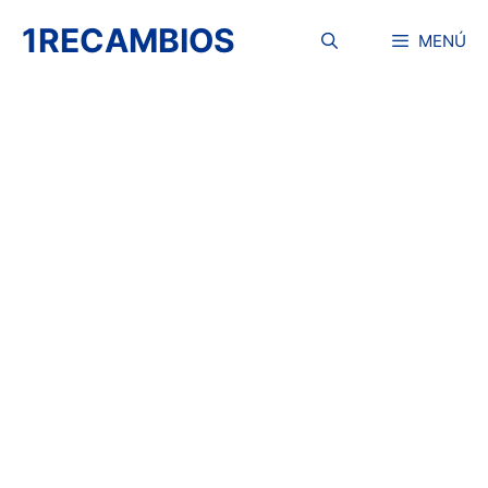
Saltar
1RECAMBIOS
al
MENÚ
contenido