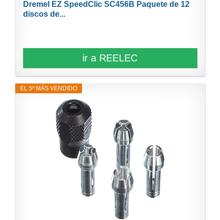
Dremel EZ SpeedClic SC456B Paquete de 12
discos de...
ir a REELEC
EL 5º MÁS VENDIDO