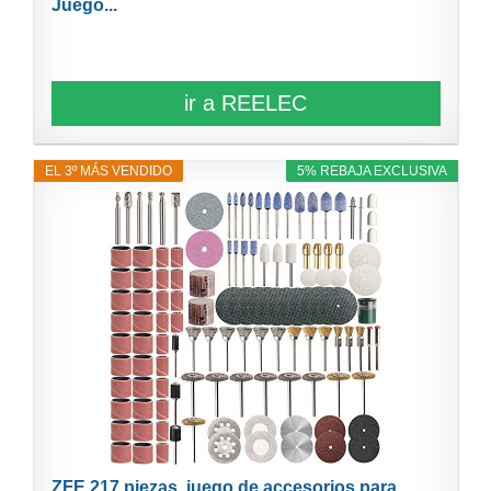
Juego...
ir a REELEC
EL 3º MÁS VENDIDO
5% REBAJA EXCLUSIVA
ZFE 217 piezas, juego de accesorios para