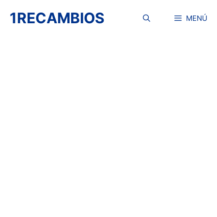
Saltar
1RECAMBIOS
al
MENÚ
contenido