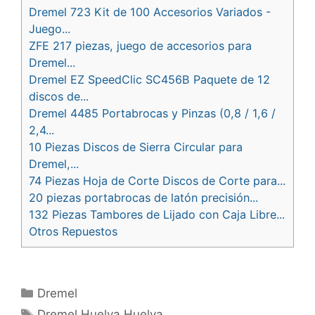
Dremel 723 Kit de 100 Accesorios Variados -
Juego...
ZFE 217 piezas, juego de accesorios para
Dremel...
Dremel EZ SpeedClic SC456B Paquete de 12
discos de...
Dremel 4485 Portabrocas y Pinzas (0,8 / 1,6 /
2,4...
10 Piezas Discos de Sierra Circular para
Dremel,...
74 Piezas Hoja de Corte Discos de Corte para...
20 piezas portabrocas de latón precisión...
132 Piezas Tambores de Lijado con Caja Libre...
Otros Repuestos
Categorías
Dremel
Etiquetas
Dremel,Huelva,Huelva