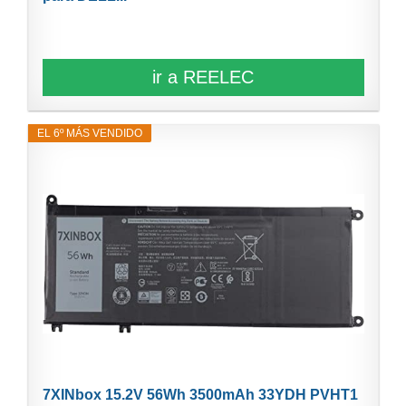
ir a REELEC
EL 6º MÁS VENDIDO
7XINbox 15.2V 56Wh 3500mAh 33YDH PVHT1