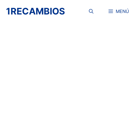
Saltar
1RECAMBIOS
al
MENÚ
contenido