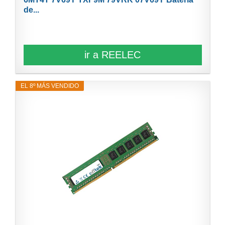
de...
ir a REELEC
EL 8º MÁS VENDIDO