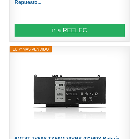
Repuesto...
ir a REELEC
EL 7º MÁS VENDIDO
6MT4T 7V69Y TXF9M 79VRK 07V69Y Batería