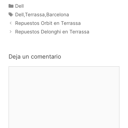
Categorías
Dell
Etiquetas
Dell,Terrassa,Barcelona
Navegación
Repuestos Orbit en Terrassa
de
Repuestos Delonghi en Terrassa
entradas
Deja un comentario
Comentario