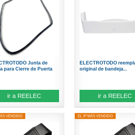
CTROTODO Junta de
ELECTROTODO reempl
 para Cierre de Puerta
original de bandeja...
ir a REELEC
ir a REELEC
MÁS VENDIDO
EL 9º MÁS VENDIDO