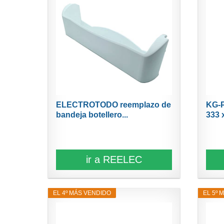
ELECTROTODO reemplazo de
KG-P
bandeja botellero...
333 
ir a REELEC
EL 4º MÁS VENDIDO
EL 5º 