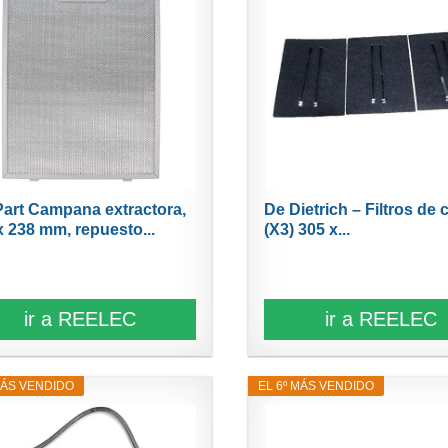
art Campana extractora,
De Dietrich – Filtros de
x 238 mm, repuesto...
(X3) 305 x...
ir a REELEC
ir a REELEC
MÁS VENDIDO
EL 6º MÁS VENDIDO