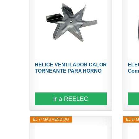
HELICE VENTILADOR CALOR
ELE
TORNEANTE PARA HORNO
Goma
FAGOR...
de...
ir a REELEC
EL 7º MÁS VENDIDO
EL 8º 